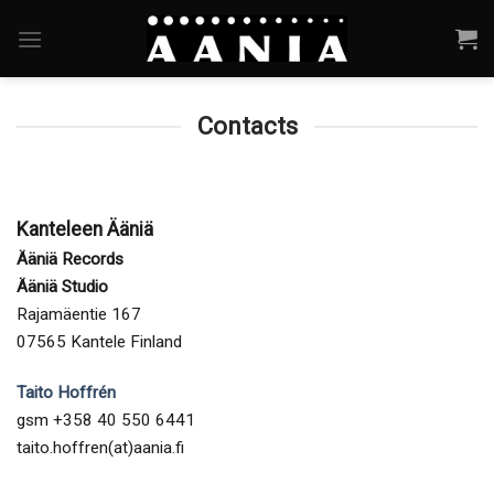
Skip
to
content
Contacts
Kanteleen Ääniä
Ääniä Records
Ääniä Studio
Rajamäentie 167
07565 Kantele Finland
Taito Hoffrén
gsm +358 40 550 6441
taito.hoffren(at)aania.fi