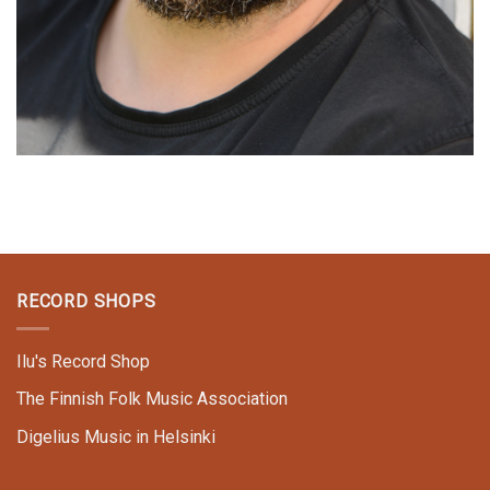
RECORD SHOPS
Ilu's Record Shop
The Finnish Folk Music Association
Digelius Music in Helsinki